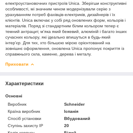
електроустановочних пристроїв Unica. Зберігши конструктивні
особливості, мі значним чином модернізували серію з
урахуванням потреб фахівців-електриків, дизайнерів і їх
клієнтів. Unica включає у собі ряд оновлених форм, кольорів і
матеріалів. Поряд зі стандартним білим кольором тепер є
темний антрацит, м'яка який бежевий, алюміній і багато інших
сучасних кольору, які ідеально впишуться в будь-який
інтер'єр. Для тих, хто більшою мірою орієнтований на
зовнішнє оформлення, оновлена Unica пропонує покриття із
справжнього скла, каменю, дерева і металу.
Приховати
Характеристики
Основні
Виробник
Schneider
Країна виробник
Іспанія
Спосіб установки
Вбудований
Ступінь захисту IP
20
Колір корпусу
Білий