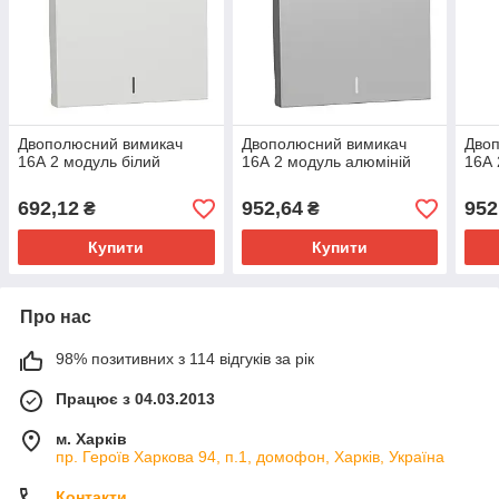
Двополюсний вимикач
Двополюсний вимикач
Дво
16А 2 модуль білий
16А 2 модуль алюміній
16А 
692,12
952,64
952
₴
₴
Купити
Купити
Про нас
98% позитивних з 114 відгуків за рік
Працює з 04.03.2013
м. Харків
пр. Героїв Харкова 94, п.1, домофон, Харків, Україна
Контакти