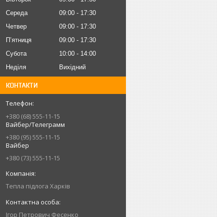
Середа
09:00
17:30
Четвер
09:00
17:30
Пʼятниця
09:00
17:30
Субота
10:00
14:00
Неділя
Вихідний
КОНТАКТИ
+380 (68) 555-11-15
Вайбер/Телеграмм
+380 (95) 555-11-15
Вайбер
+380 (73) 555-11-15
Тепла підлога Харків
Iгор Петрович Фесенко