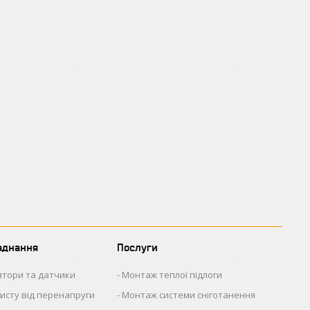
аднання
Послуги
ятори та датчики
Монтаж теплої підлоги
исту від перенапруги
Монтаж системи сніготанення