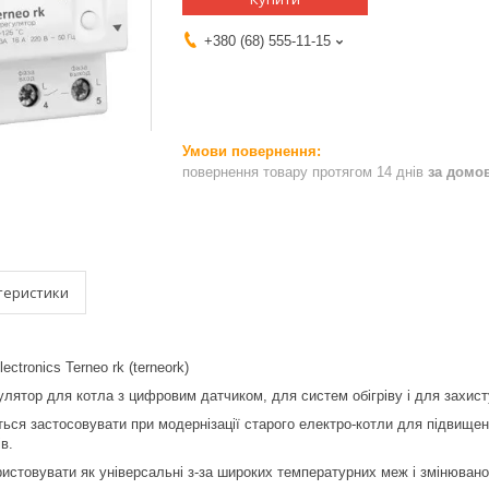
+380 (68) 555-11-15
повернення товару протягом 14 днів
за домо
теристики
ctronics Terneo rk (terneork)
улятор для котла з цифровим датчиком, для систем обігріву і для захис
ться застосовувати при модернізації старого електро-котли для підвищен
в.
ристовувати як
універсальні з-за широких температурних меж і змінюваног