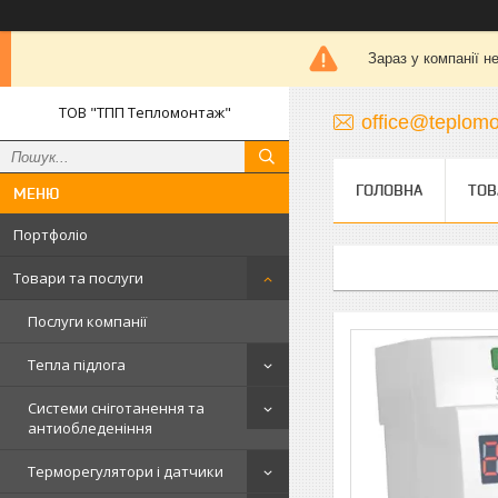
Зараз у компанії н
ТОВ "ТПП Тепломонтаж"
office@teplomo
ГОЛОВНА
ТОВ
Портфоліо
Товари та послуги
Послуги компанії
Тепла підлога
Системи сніготанення та
антиобледеніння
Терморегулятори і датчики