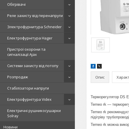
Обігрівачі
Реле захисту від перенапруги
Электрофурнитура Schneider
Електрофурнітура Hager
Пристрої охорони та
сигналізації Ajax
Системи захисту від потопу
Розпродаж
Опис
Харак
Стабілізатори напруги
Терморегулятор DS Ele
Електрофурнітура Videx
Terneo rk ― терморег
Електричні рушникосушарки
Terneo rk рекомендує
Solray
підігріву трубопроводі
Terneo rk можна вико
Новини