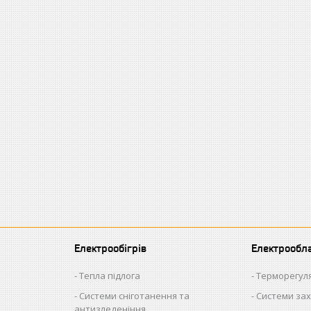
Електрообігрів
Електрообл
Тепла підлога
Терморегул
Системи сніготанення та
Системи зах
антизледеніння