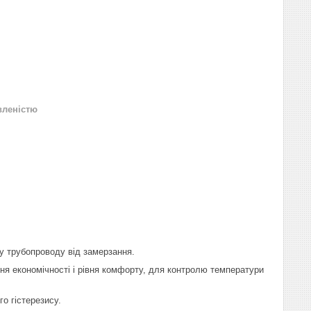
вленістю
ту трубопроводу від замерзання.
ня економічності і рівня комфорту, для контролю температури
о гістерезису.