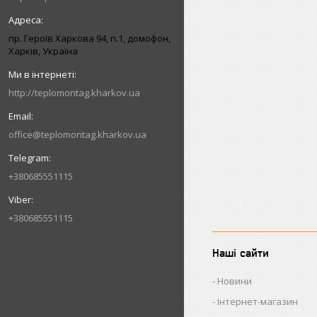
пр. Героїв Харкова 94, п.1, домофон,
Харків, Україна
http://teplomontag.kharkov.ua
office@teplomontag.kharkov.ua
+380685551115
+380685551115
Наші сайти
Новини
Інтернет-магазин