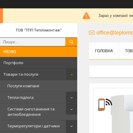
Зараз у компанії н
ТОВ "ТПП Тепломонтаж"
office@teplomo
ГОЛОВНА
ТОВ
Портфоліо
Товари та послуги
Послуги компанії
Тепла підлога
Системи сніготанення та
антиобледеніння
Терморегулятори і датчики