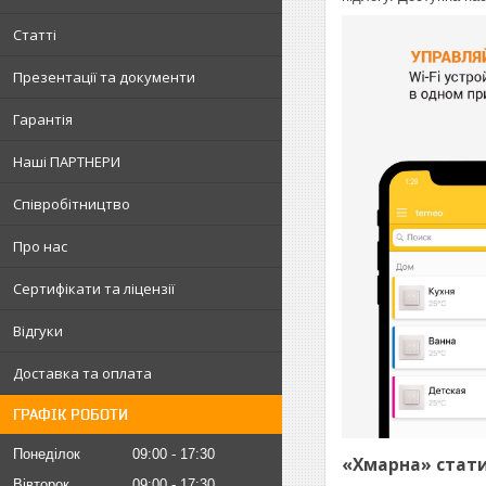
Статті
Презентації та документи
Гарантія
Наші ПАРТНЕРИ
Співробітництво
Про нас
Сертифікати та ліцензії
Відгуки
Доставка та оплата
ГРАФІК РОБОТИ
Понеділок
09:00
17:30
«Хмарна» стати
Вівторок
09:00
17:30