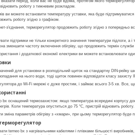
а вказати період, коли вас не буде вдома, протягом якого терморегулят
 відновить роботу з тижневим розкладом.
ів ви можете встановити температуру уставки, яка буде підтримуватися д
вжить роботу згідно з графіком.
рнет-з'єднання, терморегулятор продовжить роботу згідно з попередньо в
ати підтримки не тільки конкретного значення температури підлоги, а і 
жна зменшити частоту включення обігріву, що продовжить термін служби
ристання і додаткової економії електрики ви можете встановлювати один 
овки
ачений для установки в розподільний щиток на стандартну DIN-рейку ши
 попадання на нього води, тоді щиток повинен відповідати класу захисту 
лятора до Wi-Fi мережі є дуже простим, і займає всього 3-5 хв. Все, що 
користанні
o bx оснащений термозахистом: якщо температура всередині корпусу досяг
егрів. Коли температура опуститься до 75 °С, пристрій відновить роботу.
и зміна параметрів обігріву з «хмари», при цьому терморегулятор буде пр
 терморегулятор
ати terneo bx з нагрівальними кабелями і плівками більшості виробників