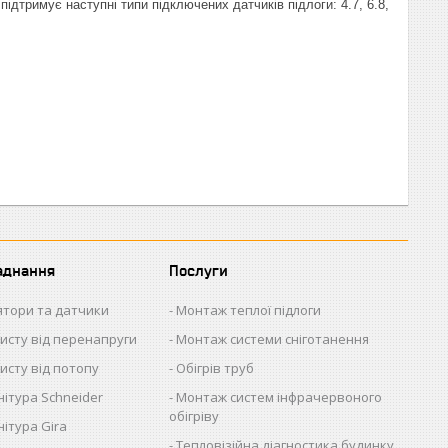
дтримує наступні типи підключених датчиків підлоги: 4.7, 6.8,
аднання
Послуги
ятори та датчики
Монтаж теплої підлоги
исту від перенапруги
Монтаж системи сніготанення
исту від потопу
Обігрів труб
ітура Schneider
Монтаж систем інфрачервоного
обігріву
ітура Gira
Тепловізійна діагностика будинку