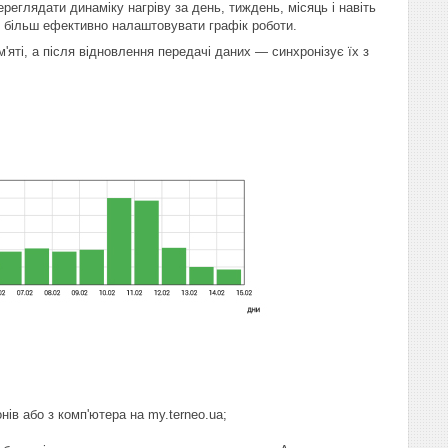
еглядати динаміку нагріву за день, тиждень, місяць і навіть
 і більш ефективно налаштовувати графік роботи.
м'яті, а після відновлення передачі даних — синхронізує їх з
ів або з комп'ютера на my.terneo.ua;