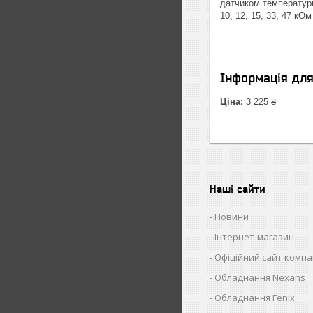
датчиком температури
10, 12, 15, 33, 47 кОм
Інформація дл
Ціна:
3 225 ₴
Наші сайти
Новини
Інтернет-магазин
Офіційний сайт компан
Обладнання Nexans
Обладнання Fenix