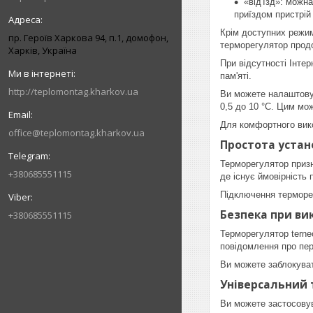
«від'їзд»: можн
приїздом пристрій
Крім доступних режим
пр. Героїв Харкова 94, п.1, домофон,
терморегулятор продо
Харків, Україна
При відсутності Інте
пам'яті.
http://teplomontag.kharkov.ua
Ви можете налаштовув
0,5 до 10 °С. Цим мо
Для комфортного вико
office@teplomontag.kharkov.ua
Простота устан
Терморегулятор призн
+380685551115
де існує ймовірність
Підключення терморегу
Безпека при ви
+380685551115
Терморегулятор terne
повідомлення про пер
Ви можете заблокуват
Універсальний
Ви можете застосовув