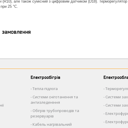
 (R10), але також сумісний з цифровим датчиком (D18). Терморегулятор пі
 при 25 °C.
я замовлення
Електрообігрів
Електрообл
Тепла підлога
Терморегул
Системи сніготанення та
Системи зах
антизледеніння
ії
Системи зах
Обігрів трубопроводів та
Електрофурн
резервуарів
Електрофурн
Кабель нагрівальний