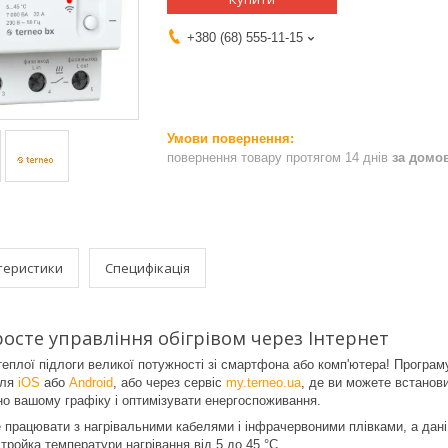
+380 (68) 555-11-15
повернення товару протягом 14 днів
за домо
теристики
Специфікація
росте управління обігрівом через Інтернет
еплої підлоги великої потужності зі смартфона або комп'ютера! Програм
для
iOS
або
Android
, або через сервіс
my.terneo.ua
, де ви можете встанов
но вашому графіку і оптимізувати енергоспоживання.
працювати з нагрівальними кабелями і інфрачервоними плівками, а дані
тройка температури нагрівання від 5 до 45 °С.