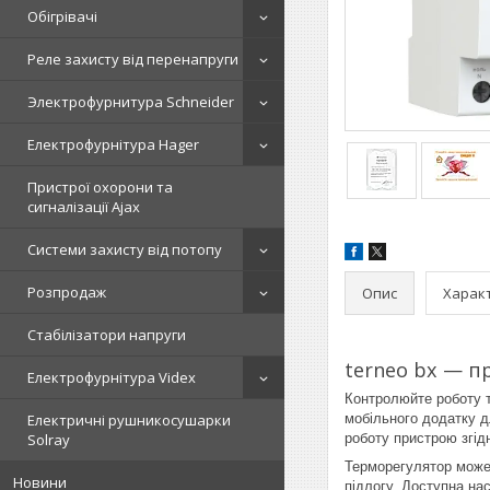
Обігрівачі
Реле захисту від перенапруги
Электрофурнитура Schneider
Електрофурнітура Hager
Пристрої охорони та
сигналізації Ajax
Системи захисту від потопу
Розпродаж
Опис
Харак
Стабілізатори напруги
terneo bx — п
Електрофурнітура Videx
Контролюйте роботу т
Електричні рушникосушарки
мобільного додатку 
Solray
роботу пристрою згід
Терморегулятор може 
Новини
підлогу. Доступна нас