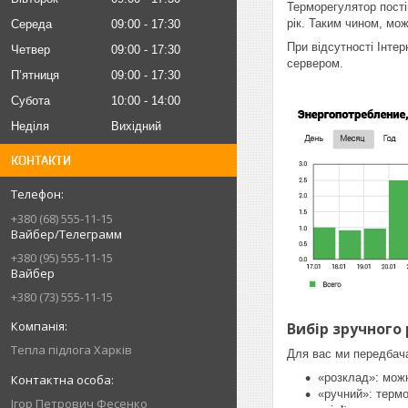
Терморегулятор пості
рік. Таким чином, мо
Середа
09:00
17:30
При відсутності Інтер
Четвер
09:00
17:30
сервером.
Пʼятниця
09:00
17:30
Субота
10:00
14:00
Неділя
Вихідний
КОНТАКТИ
+380 (68) 555-11-15
Вайбер/Телеграмм
+380 (95) 555-11-15
Вайбер
+380 (73) 555-11-15
Вибір зручного
Тепла підлога Харків
Для вас ми передбач
«розклад»: можн
«ручний»: термо
Iгор Петрович Фесенко