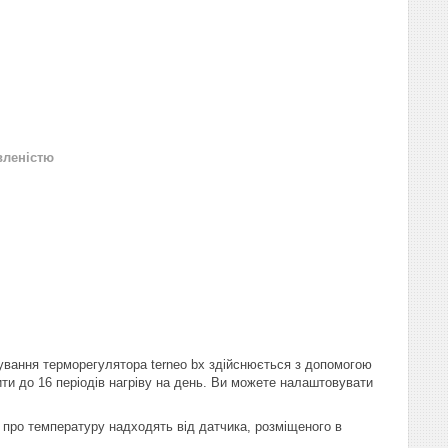
вленістю
ування терморегулятора terneo bx здійснюється з допомогою
ити до 16 періодів нагріву на день. Ви можете налаштовувати
 про температуру надходять від датчика, розміщеного в