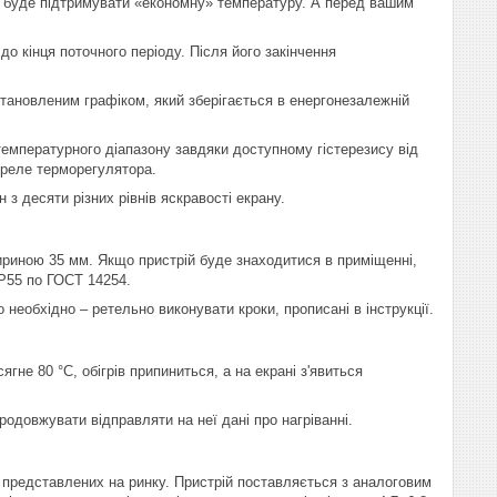
ор буде підтримувати «економну» температуру. А перед вашим
о кінця поточного періоду. Після його закінчення
становленим графіком, який зберігається в енергонезалежній
температурного діапазону завдяки доступному гістерезису від
 реле терморегулятора.
з десяти різних рівнів яскравості екрану.
риною 35 мм. Якщо пристрій буде знаходитися в приміщенні,
IP55 по ГОСТ 14254.
необхідно – ретельно виконувати кроки, прописані в інструкції.
не 80 °С, обігрів припиниться, а на екрані з'явиться
одовжувати відправляти на неї дані про нагріванні.
, представлених на ринку. Пристрій поставляється з аналоговим