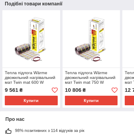
Подібні товари компанії
Тепла підлога Wärme
Тепла підлога Wärme
Тепл
двожильний нагрівальний
двожильний нагрівальний
двож
мат Twin mat 600 W
мат Twin mat 750 W
мат 
9 561
10 806
12 
₴
₴
Купити
Купити
Про нас
98% позитивних з 114 відгуків за рік