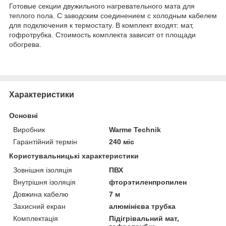
Готовые секции двужильного нагревательного мата для
теплого пола. С заводским соединением с холодным кабелем
для подключения к термостату. В комплект входят: мат,
гофротрубка. Стоимость комплекта зависит от площади
обогрева.
Характеристики
Основні
Виробник
Warme Technik
Гарантійний термін
240 міс
Користувальницькі характеристики
Зовнішня ізоляція
ПВХ
Внутрішня ізоляція
фторэтиленпропилен
Довжина кабелю
7 м
Захисний екран
алюмінієва трубка
Комплектація
Підігрівальний мат,