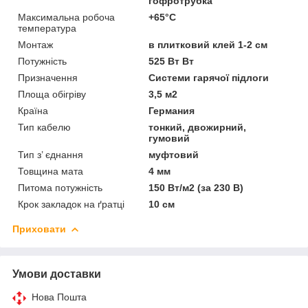
гофротрубка
Максимальна робоча
+65°C
температура
Монтаж
в плитковий клей 1-2 см
Потужність
525 Вт Вт
Призначення
Системи гарячої підлоги
Площа обігріву
3,5 м2
Країна
Германия
Тип кабелю
тонкий, двожирний,
гумовий
Тип з’ єднання
муфтовий
Товщина мата
4 мм
Питома потужність
150 Вт/м2 (за 230 В)
Крок закладок на ґратці
10 см
Приховати
Умови доставки
Нова Пошта