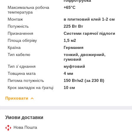
гофротрубка
Максимальна робоча
+65°C
температура
Монтаж
в плитковий клей 1-2 см
Потужність
225 Вт Вт
Призначення
Системи гарячої підлоги
Площа обігріву
1,5 м2
Країна
Германия
Тип кабелю
тонкий, двожирний,
гумовий
Тип з’ єднання
муфтовий
Товщина мата
4 мм
Питома потужність
150 Вт/м2 (за 230 В)
Крок закладок на ґратці
10 см
Приховати
Умови доставки
Нова Пошта