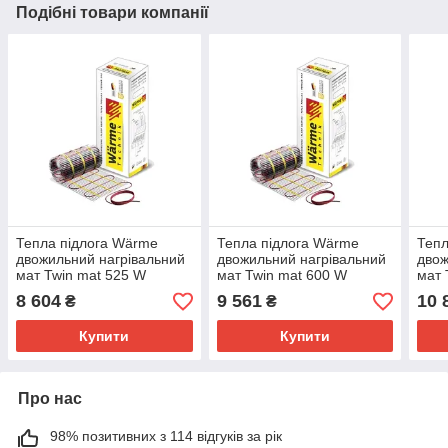
Подібні товари компанії
Тепла підлога Wärme
Тепла підлога Wärme
Тепл
двожильний нагрівальний
двожильний нагрівальний
двож
мат Twin mat 525 W
мат Twin mat 600 W
мат 
8 604
9 561
10 
₴
₴
Купити
Купити
Про нас
98% позитивних з 114 відгуків за рік