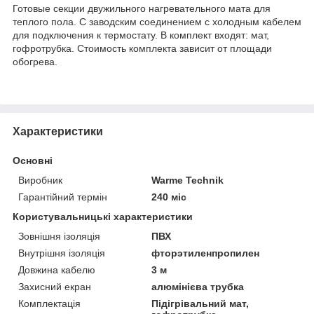
Готовые секции двужильного нагревательного мата для
теплого пола. С заводским соединением с холодным кабелем
для подключения к термостату. В комплект входят: мат,
гофротрубка. Стоимость комплекта зависит от площади
обогрева.
Характеристики
Основні
Виробник
Warme Technik
Гарантійний термін
240 міс
Користувальницькі характеристики
Зовнішня ізоляція
ПВХ
Внутрішня ізоляція
фторэтиленпропилен
Довжина кабелю
3 м
Захисний екран
алюмінієва трубка
Комплектація
Підігрівальний мат,