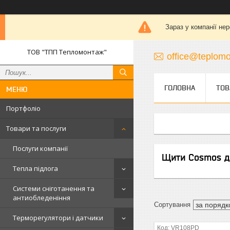
Зараз у компанії не
ТОВ "ТПП Тепломонтаж"
office@teplomo
ГОЛОВНА
ТОВ
Портфоліо
Товари та послуги
Послуги компанії
Щити Cosmos дл
Тепла підлога
Системи сніготанення та
антиобледеніння
Терморегулятори і датчики
VR108PD