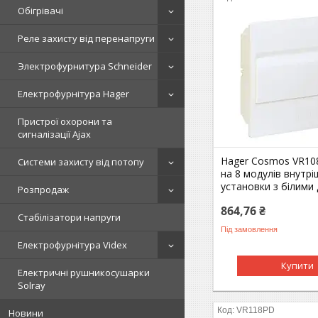
Обігрівачі
Реле захисту від перенапруги
Электрофурнитура Schneider
Електрофурнітура Hager
Пристрої охорони та
сигналізації Ajax
Hager Cosmos VR10
Системи захисту від потопу
на 8 модулів внутрі
установки з білими
Розпродаж
864,76 ₴
Стабілізатори напруги
Під замовлення
Електрофурнітура Videx
Купити
Електричні рушникосушарки
Solray
VR118PD
Новини