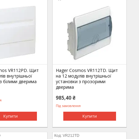
mos VR112PD. Щит
Hager Cosmos VR112TD. Щит
лів внутрішньої
на 12 модулів внутрішньої
з білими дверима
установки з прозорими
дверима
985,40 ₴
я
Під замовлення
Купити
Купити
D
VR212TD