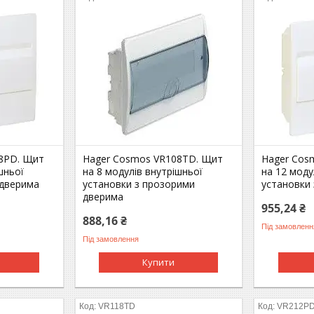
8PD. Щит
Hager Cosmos VR108TD. Щит
Hager Cos
шньої
на 8 модулів внутрішньої
на 12 моду
 дверима
установки з прозорими
установки 
дверима
955,24 ₴
888,16 ₴
Під замовленн
Під замовлення
Купити
VR118TD
VR212P