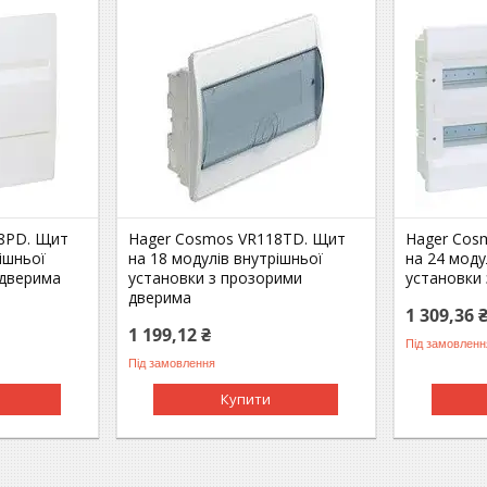
8PD. Щит
Hager Cosmos VR118TD. Щит
Hager Cos
ішньої
на 18 модулів внутрішньої
на 24 моду
 дверима
установки з прозорими
установки 
дверима
1 309,36 
1 199,12 ₴
Під замовленн
Під замовлення
Купити