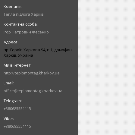
Тепла підлога Харків
Iгор Петрович Фесенко
пр. Героїв Харкова 94, п.1, домофон,
Харків, Україна
http://teplomontag.kharkov.ua
office@teplomontag.kharkov.ua
+380685551115
+380685551115