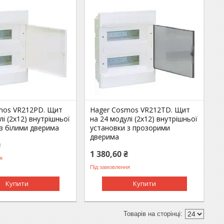
mos VR212PD. Щит
Hager Cosmos VR212TD. Щит
лі (2х12) внутрішньої
на 24 модулі (2х12) внутрішньої
з білими дверима
установки з прозорими
дверима
₴
1 380,60 ₴
я
Під замовлення
Купити
Купити